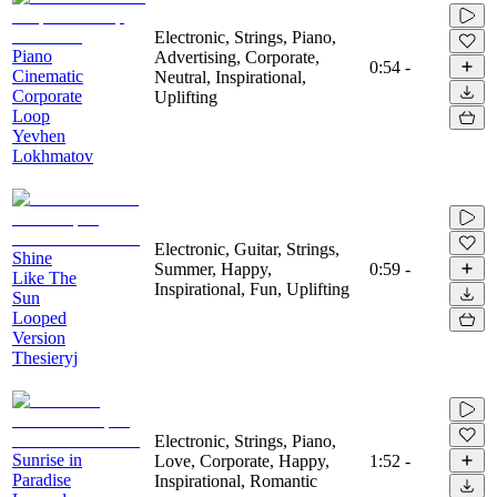
Electronic, Strings, Piano,
Piano
Advertising, Corporate,
0:54
-
Cinematic
Neutral, Inspirational,
Corporate
Uplifting
Loop
Yevhen
Lokhmatov
Electronic, Guitar, Strings,
Shine
Summer, Happy,
0:59
-
Like The
Inspirational, Fun, Uplifting
Sun
Looped
Version
Thesieryj
Electronic, Strings, Piano,
Sunrise in
Love, Corporate, Happy,
1:52
-
Paradise
Inspirational, Romantic