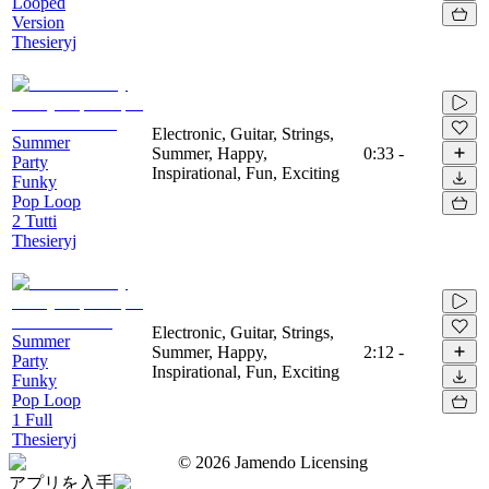
Looped
Version
Thesieryj
Electronic, Guitar, Strings,
Summer
Summer, Happy,
0:33
-
Party
Inspirational, Fun, Exciting
Funky
Pop Loop
2 Tutti
Thesieryj
Electronic, Guitar, Strings,
Summer
Summer, Happy,
2:12
-
Party
Inspirational, Fun, Exciting
Funky
Pop Loop
1 Full
Thesieryj
©
2026
Jamendo Licensing
アプリを入手