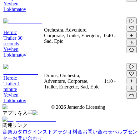
Yevhen
Lokhmatov
Orchestra, Adventure,
Heroic
Corporate, Trailer, Energetic,
0:40
-
Trailer 30
Sad, Epic
seconds
Yevhen
Lokhmatov
Drums, Orchestra,
Heroic
Adventure, Corporate,
1:10
-
Trailer 1
Trailer, Energetic, Sad, Epic
minute
Yevhen
Lokhmatov
©
2026
Jamendo Licensing
アプリを入手
関連リンク
音楽カタログ
インストアラジオ
料金
お問い合わせ
ヘルプセン
ター
お問い合わせ