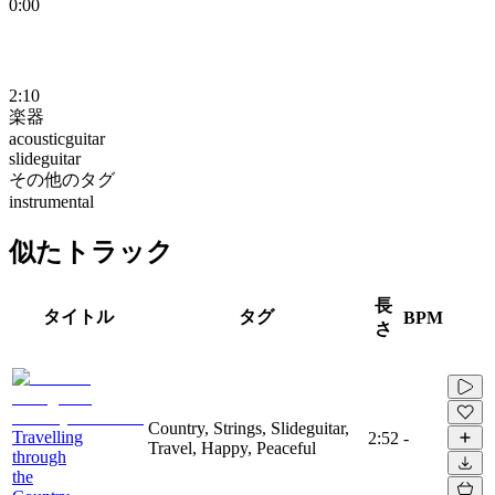
0:00
2:10
楽器
acousticguitar
slideguitar
その他のタグ
instrumental
似たトラック
長
タイトル
タグ
BPM
さ
Country, Strings, Slideguitar,
Travelling
2:52
-
Travel, Happy, Peaceful
through
the