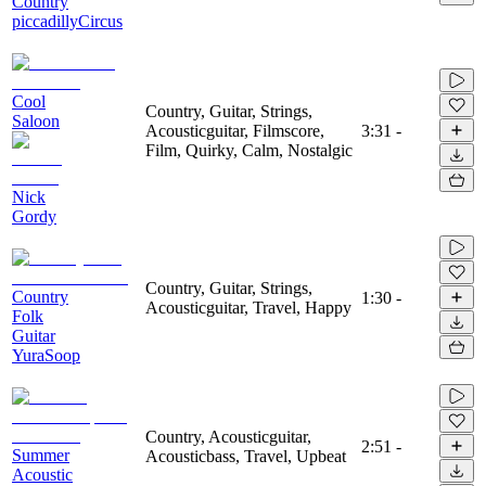
Country
piccadillyCircus
Cool
Country, Guitar, Strings,
Saloon
Acousticguitar, Filmscore,
3:31
-
Film, Quirky, Calm, Nostalgic
Nick
Gordy
Country, Guitar, Strings,
Country
1:30
-
Acousticguitar, Travel, Happy
Folk
Guitar
YuraSoop
Country, Acousticguitar,
2:51
-
Summer
Acousticbass, Travel, Upbeat
Acoustic