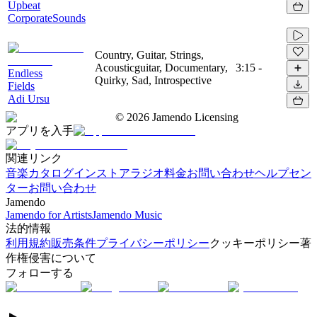
Upbeat
CorporateSounds
Country, Guitar, Strings,
Acousticguitar, Documentary,
3:15
-
Endless
Quirky, Sad, Introspective
Fields
Adi Ursu
©
2026
Jamendo Licensing
アプリを入手
関連リンク
音楽カタログ
インストアラジオ
料金
お問い合わせ
ヘルプセン
ター
お問い合わせ
Jamendo
Jamendo for Artists
Jamendo Music
法的情報
利用規約
販売条件
プライバシーポリシー
クッキーポリシー
著
作権侵害について
フォローする