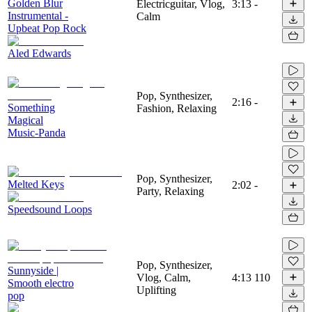
Golden Blur
Electricguitar, Vlog,
3:13
-
Instrumental -
Calm
Upbeat Pop Rock
Aled Edwards
Pop, Synthesizer,
2:16
-
Something
Fashion, Relaxing
Magical
Music-Panda
Pop, Synthesizer,
Melted Keys
2:02
-
Party, Relaxing
Speedsound Loops
Pop, Synthesizer,
Sunnyside |
Vlog, Calm,
4:13
110
Smooth electro
Uplifting
pop