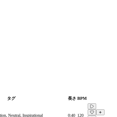
タグ
長さ
BPM
on, Neutral, Inspirational
0:40
120