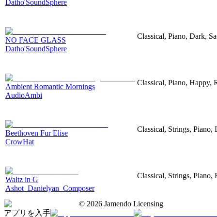
Datho'SoundSphere
Classical, Piano, Dark, S
NO FACE GLASS
Datho'SoundSphere
Classical, Piano, Happy,
Ambient Romantic Mornings
AudioAmbi
Classical, Strings, Piano
Beethoven Fur Elise
CrowHat
Classical, Strings, Piano
Waltz in G
Ashot_Danielyan_Composer
©
2026
Jamendo Licensing
アプリを入手