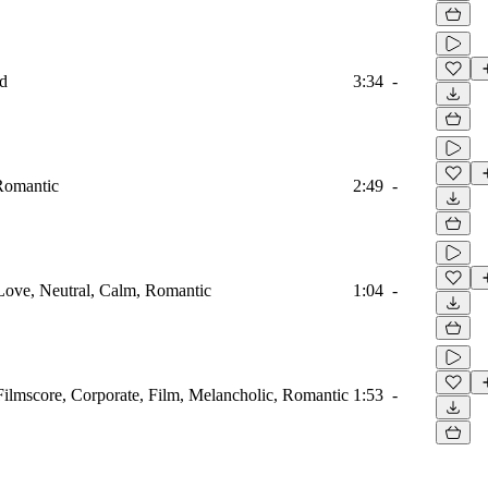
ad
3:34
-
 Romantic
2:49
-
, Love, Neutral, Calm, Romantic
1:04
-
, Filmscore, Corporate, Film, Melancholic, Romantic
1:53
-