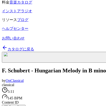
料金
音楽カタログ
インストアラジオ
リソース
ブログ
ヘルプセンター
お問い合わせ
カタログに戻る
F. Schubert - Hungarian Melody in B mino
by
OnClassical
classical
5:11
145 BPM
Content ID