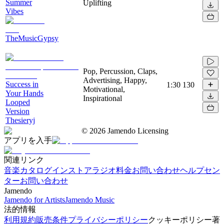
Summer
Uplifting
Vibes
TheMusicGypsy
Pop, Percussion, Claps,
Advertising, Happy,
Success in
1:30
130
Motivational,
Your Hands
Inspirational
Looped
Version
Thesieryj
©
2026
Jamendo Licensing
アプリを入手
関連リンク
音楽カタログ
インストアラジオ
料金
お問い合わせ
ヘルプセン
ター
お問い合わせ
Jamendo
Jamendo for Artists
Jamendo Music
法的情報
利用規約
販売条件
プライバシーポリシー
クッキーポリシー
著