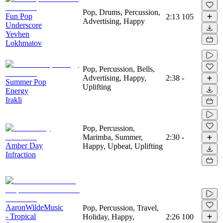
Pop, Drums, Percussion,
Fun Pop
2:13
105
Advertising, Happy
Underscore
Yevhen
Lokhmatov
Pop, Percussion, Bells,
Advertising, Happy,
2:38
-
Summer Pop
Uplifting
Energy
Irakli
Pop, Percussion,
Marimba, Summer,
2:30
-
Amber Day
Happy, Upbeat, Uplifting
Infraction
AaronWildeMusic
Pop, Percussion, Travel,
- Tropical
Holiday, Happy,
2:26
100