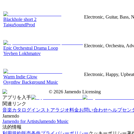
Electronic, Guitar, Bass, N
Blackhole short 2
TaigaSoundProd
Electronic, Orchestra, Ad
Epic Orchestral Drama Loop
Yevhen Lokhmatov
Electronic, Happy, Upbea
Warm Indie Glow
Osynthw Background Music
©
2026
Jamendo Licensing
アプリを入手
関連リンク
音楽カタログ
インストアラジオ
料金
お問い合わせ
ヘルプセン
Jamendo
Jamendo for Artists
Jamendo Music
法的情報
利用規約
販売条件
プライバシーポリシー
クッキーポリシー
著