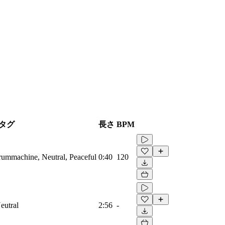
タグ
長さ
BPM
Drummachine, Neutral, Peaceful
0:40
120
eutral
2:56
-