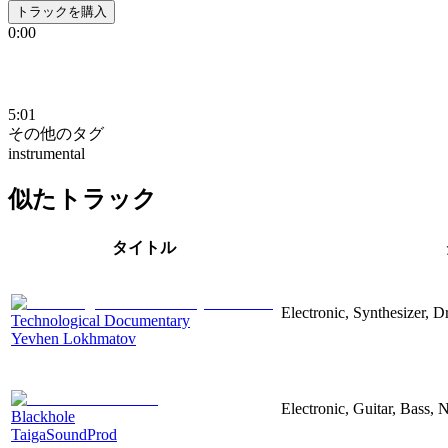
トラックを購入
0:00
5:01
その他のタグ
instrumental
似たトラック
タイトル
Electronic, Synthesizer, 
Technological Documentary
Yevhen Lokhmatov
Electronic, Guitar, Bass, N
Blackhole
TaigaSoundProd