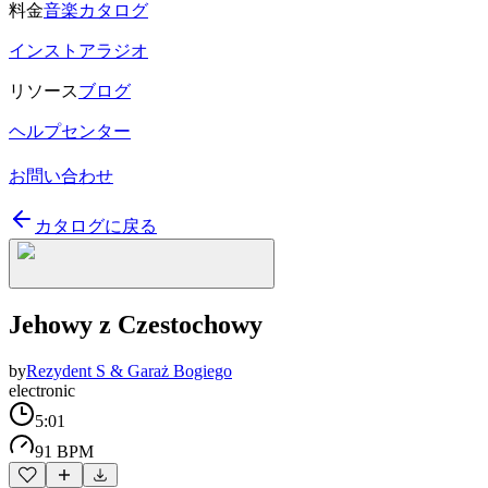
料金
音楽カタログ
インストアラジオ
リソース
ブログ
ヘルプセンター
お問い合わせ
カタログに戻る
Jehowy z Czestochowy
by
Rezydent S & Garaż Bogiego
electronic
5:01
91 BPM