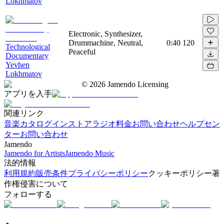
Lokhmatov
Electronic, Synthesizer,
Drummachine, Neutral,
0:40
120
Technological
Peaceful
Documentary
Yevhen
Lokhmatov
©
2026
Jamendo Licensing
アプリを入手
関連リンク
音楽カタログ
インストアラジオ
料金
お問い合わせ
ヘルプセン
ター
お問い合わせ
Jamendo
Jamendo for Artists
Jamendo Music
法的情報
利用規約
販売条件
プライバシーポリシー
クッキーポリシー
著
作権侵害について
フォローする