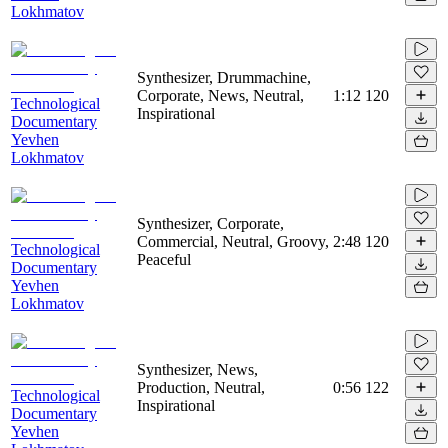
Lokhmatov
Synthesizer, Drummachine,
Corporate, News, Neutral,
1:12
120
Technological
Inspirational
Documentary
Yevhen
Lokhmatov
Synthesizer, Corporate,
Commercial, Neutral, Groovy,
2:48
120
Technological
Peaceful
Documentary
Yevhen
Lokhmatov
Synthesizer, News,
Production, Neutral,
0:56
122
Technological
Inspirational
Documentary
Yevhen