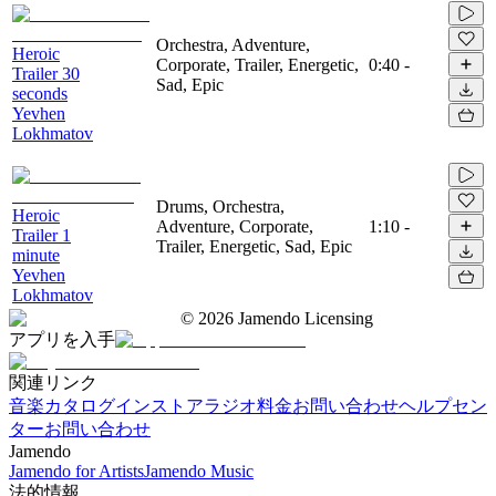
Orchestra, Adventure,
Heroic
Corporate, Trailer, Energetic,
0:40
-
Trailer 30
Sad, Epic
seconds
Yevhen
Lokhmatov
Drums, Orchestra,
Heroic
Adventure, Corporate,
1:10
-
Trailer 1
Trailer, Energetic, Sad, Epic
minute
Yevhen
Lokhmatov
©
2026
Jamendo Licensing
アプリを入手
関連リンク
音楽カタログ
インストアラジオ
料金
お問い合わせ
ヘルプセン
ター
お問い合わせ
Jamendo
Jamendo for Artists
Jamendo Music
法的情報