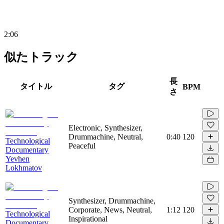
2:06
似たトラック
長
タイトル
タグ
BPM
さ
Electronic, Synthesizer,
Drummachine, Neutral,
0:40
120
Technological
Peaceful
Documentary
Yevhen
Lokhmatov
Synthesizer, Drummachine,
Corporate, News, Neutral,
1:12
120
Technological
Inspirational
Documentary