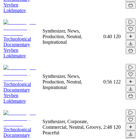
Yevhen
Lokhmatov
Synthesizer, News,
Production, Neutral,
0:40
120
Technological
Inspirational
Documentary
Yevhen
Lokhmatov
Synthesizer, News,
Production, Neutral,
0:56
122
Technological
Inspirational
Documentary
Yevhen
Lokhmatov
Synthesizer, Corporate,
Commercial, Neutral, Groovy,
2:48
120
Technological
Peaceful
Documentary