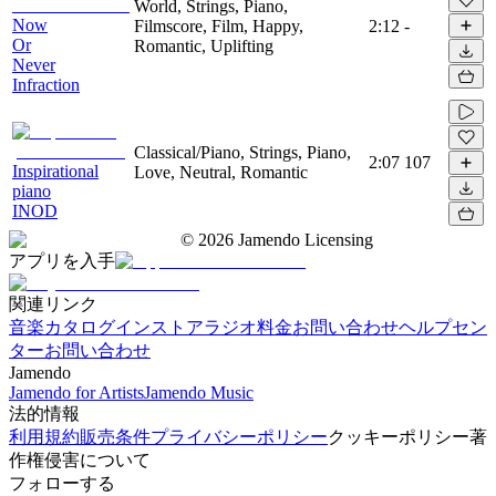
World, Strings, Piano,
Now
Filmscore, Film, Happy,
2:12
-
Or
Romantic, Uplifting
Never
Infraction
Classical/Piano, Strings, Piano,
2:07
107
Inspirational
Love, Neutral, Romantic
piano
INOD
©
2026
Jamendo Licensing
アプリを入手
関連リンク
音楽カタログ
インストアラジオ
料金
お問い合わせ
ヘルプセン
ター
お問い合わせ
Jamendo
Jamendo for Artists
Jamendo Music
法的情報
利用規約
販売条件
プライバシーポリシー
クッキーポリシー
著
作権侵害について
フォローする