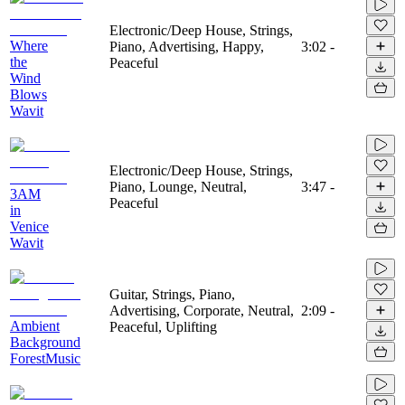
Electronic/Deep House, Strings,
Where
Piano, Advertising, Happy,
3:02
-
the
Peaceful
Wind
Blows
Wavit
Electronic/Deep House, Strings,
Piano, Lounge, Neutral,
3:47
-
3AM
Peaceful
in
Venice
Wavit
Guitar, Strings, Piano,
Advertising, Corporate, Neutral,
2:09
-
Ambient
Peaceful, Uplifting
Background
ForestMusic