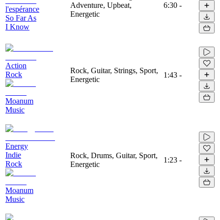
Adventure, Upbeat,
6:30
-
l'espérance
Energetic
So Far As
I Know
Action
Rock, Guitar, Strings, Sport,
Rock
1:43
-
Energetic
Moanum
Music
Energy
Indie
Rock, Drums, Guitar, Sport,
1:23
-
Rock
Energetic
Moanum
Music