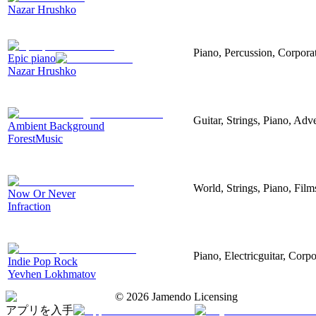
Nazar Hrushko
Piano, Percussion, Corporat
Epic piano
Nazar Hrushko
Guitar, Strings, Piano, Adve
Ambient Background
ForestMusic
World, Strings, Piano, Fil
Now Or Never
Infraction
Piano, Electricguitar, Corp
Indie Pop Rock
Yevhen Lokhmatov
©
2026
Jamendo Licensing
アプリを入手