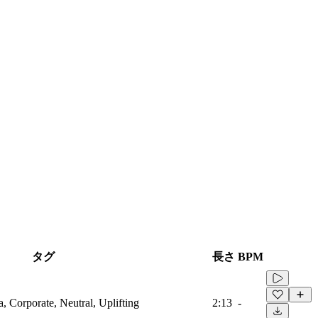
タグ
長さ
BPM
a, Corporate, Neutral, Uplifting
2:13
-