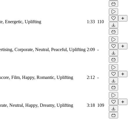
e, Energetic, Uplifting
1:33
110
rtising, Corporate, Neutral, Peaceful, Uplifting
2:09
-
mscore, Film, Happy, Romantic, Uplifting
2:12
-
orate, Neutral, Happy, Dreamy, Uplifting
3:18
109