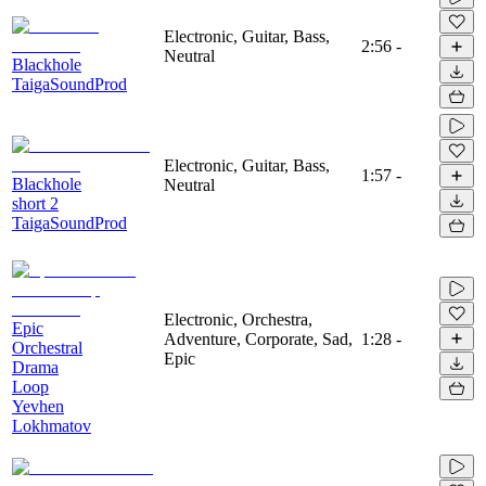
Electronic, Guitar, Bass,
2:56
-
Neutral
Blackhole
TaigaSoundProd
Electronic, Guitar, Bass,
1:57
-
Blackhole
Neutral
short 2
TaigaSoundProd
Electronic, Orchestra,
Epic
Adventure, Corporate, Sad,
1:28
-
Orchestral
Epic
Drama
Loop
Yevhen
Lokhmatov