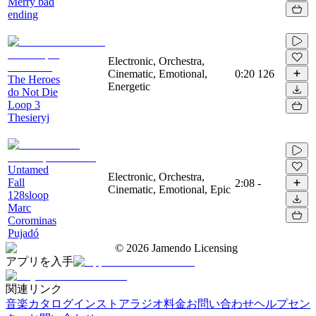
Merry bad
ending
Electronic, Orchestra,
Cinematic, Emotional,
0:20
126
The Heroes
Energetic
do Not Die
Loop 3
Thesieryj
Untamed
Electronic, Orchestra,
Fall
2:08
-
Cinematic, Emotional, Epic
128sloop
Marc
Corominas
Pujadó
©
2026
Jamendo Licensing
アプリを入手
関連リンク
音楽カタログ
インストアラジオ
料金
お問い合わせ
ヘルプセン