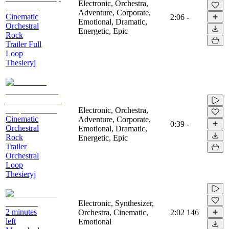
Electronic, Orchestra,
Adventure, Corporate,
Cinematic
2:06
-
Emotional, Dramatic,
Orchestral
Energetic, Epic
Rock
Trailer Full
Loop
Thesieryj
Electronic, Orchestra,
Cinematic
Adventure, Corporate,
0:39
-
Orchestral
Emotional, Dramatic,
Rock
Energetic, Epic
Trailer
Orchestral
Loop
Thesieryj
Electronic, Synthesizer,
2 minutes
Orchestra, Cinematic,
2:02
146
left
Emotional