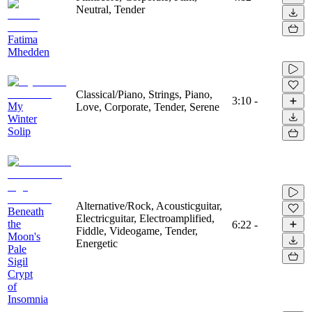
Neutral, Tender
Fatima
Mhedden
Classical/Piano, Strings, Piano,
3:10
-
My
Love, Corporate, Tender, Serene
Winter
Solip
Alternative/Rock, Acousticguitar,
Beneath
Electricguitar, Electroamplified,
the
6:22
-
Fiddle, Videogame, Tender,
Moon's
Energetic
Pale
Sigil
Crypt
of
Insomnia