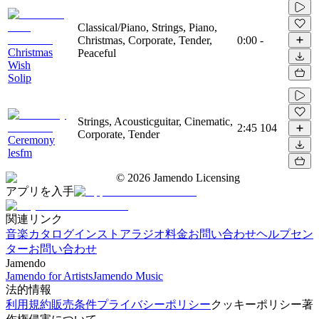
Classical/Piano, Strings, Piano,
Christmas, Corporate, Tender,
0:00
-
Christmas
Peaceful
Wish
Solip
Strings, Acousticguitar, Cinematic,
2:45
104
Corporate, Tender
Ceremony
lesfm
©
2026
Jamendo Licensing
アプリを入手
関連リンク
音楽カタログ
インストアラジオ
料金
お問い合わせ
ヘルプセン
ター
お問い合わせ
Jamendo
Jamendo for Artists
Jamendo Music
法的情報
利用規約
販売条件
プライバシーポリシー
クッキーポリシー
著