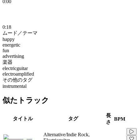
0:00
0:18
ムード／テーマ
happy
energetic
fun
advertising
楽器
electricguitar
electroamplified
その他のタグ
instrumental
似たトラック
長
タイトル
タグ
BPM
さ
Alternative/Indie Rock,