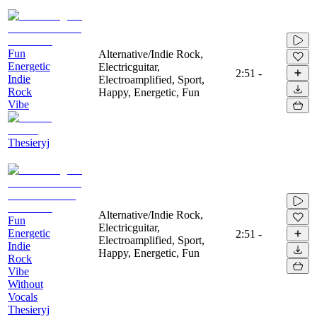
Fun
Alternative/Indie Rock,
Energetic
Electricguitar,
2:51
-
Indie
Electroamplified, Sport,
Rock
Happy, Energetic, Fun
Vibe
Thesieryj
Alternative/Indie Rock,
Fun
Electricguitar,
Energetic
2:51
-
Electroamplified, Sport,
Indie
Happy, Energetic, Fun
Rock
Vibe
Without
Vocals
Thesieryj