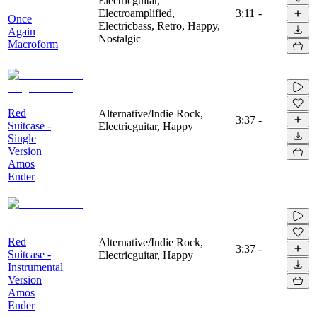
Electricguitar,
Electroamplified,
3:11
-
Once
Electricbass, Retro, Happy,
Again
Nostalgic
Macroform
Red
Alternative/Indie Rock,
3:37
-
Suitcase -
Electricguitar, Happy
Single
Version
Amos
Ender
Red
Alternative/Indie Rock,
3:37
-
Suitcase -
Electricguitar, Happy
Instrumental
Version
Amos
Ender