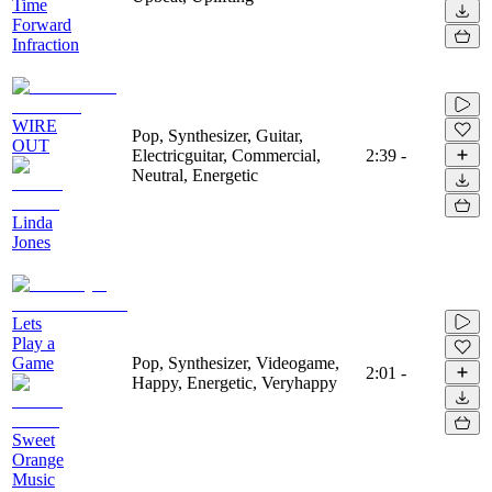
Time
Forward
Infraction
WIRE
Pop, Synthesizer, Guitar,
OUT
Electricguitar, Commercial,
2:39
-
Neutral, Energetic
Linda
Jones
Lets
Play a
Game
Pop, Synthesizer, Videogame,
2:01
-
Happy, Energetic, Veryhappy
Sweet
Orange
Music