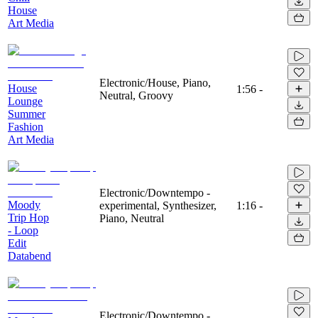
House
Art Media
Electronic/House, Piano,
House
1:56
-
Neutral, Groovy
Lounge
Summer
Fashion
Art Media
Electronic/Downtempo -
Moody
experimental, Synthesizer,
1:16
-
Trip Hop
Piano, Neutral
- Loop
Edit
Databend
Electronic/Downtempo -