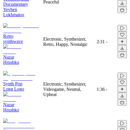
Peaceful
Documentary
Yevhen
Lokhmatov
Retro
Electronic, Synthesizer,
synthwave
2:31
-
Retro, Happy, Nostalgic
Nazar
Hrushko
Synth Pop
Electronic, Synthesizer,
Long Logo
Videogame, Neutral,
1:36
-
Upbeat
Nazar
Hrushko