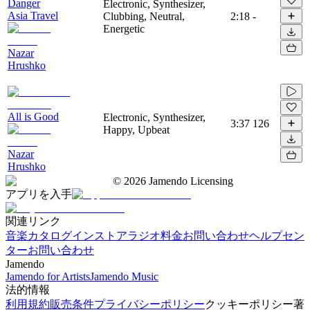
Danger
Electronic, Synthesizer,
Asia Travel
Clubbing, Neutral,
2:18
-
Energetic
Nazar
Hrushko
All is Good
Electronic, Synthesizer,
3:37
126
Happy, Upbeat
Nazar
Hrushko
©
2026
Jamendo Licensing
アプリを入手
関連リンク
音楽カタログ
インストアラジオ
料金
お問い合わせ
ヘルプセン
ター
お問い合わせ
Jamendo
Jamendo for Artists
Jamendo Music
法的情報
利用規約
販売条件
プライバシーポリシー
クッキーポリシー
著