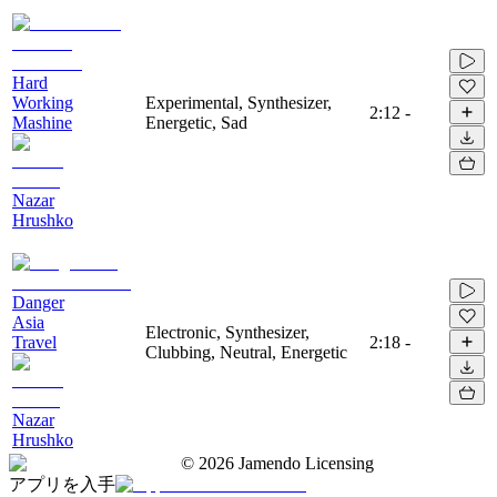
Hard
Working
Experimental, Synthesizer,
2:12
-
Mashine
Energetic, Sad
Nazar
Hrushko
Danger
Asia
Electronic, Synthesizer,
Travel
2:18
-
Clubbing, Neutral, Energetic
Nazar
Hrushko
©
2026
Jamendo Licensing
アプリを入手