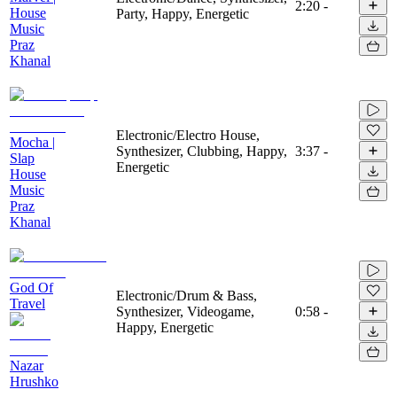
2:20
-
House
Party, Happy, Energetic
Music
Praz
Khanal
Electronic/Electro House,
Mocha |
Synthesizer, Clubbing, Happy,
3:37
-
Slap
Energetic
House
Music
Praz
Khanal
God Of
Electronic/Drum & Bass,
Travel
Synthesizer, Videogame,
0:58
-
Happy, Energetic
Nazar
Hrushko