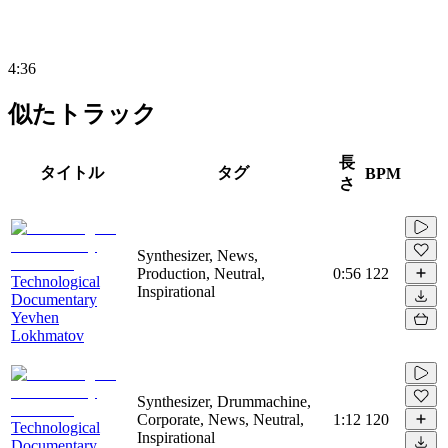
4:36
似たトラック
長
タイトル
タグ
BPM
さ
Synthesizer, News,
Production, Neutral,
0:56
122
Technological
Inspirational
Documentary
Yevhen
Lokhmatov
Synthesizer, Drummachine,
Corporate, News, Neutral,
1:12
120
Technological
Inspirational
Documentary