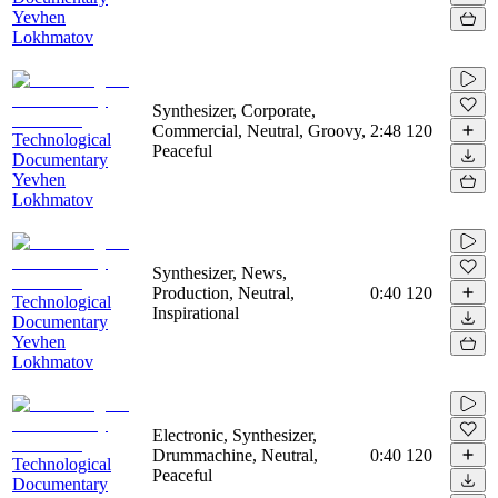
Yevhen
Lokhmatov
Synthesizer, Corporate,
Commercial, Neutral, Groovy,
2:48
120
Technological
Peaceful
Documentary
Yevhen
Lokhmatov
Synthesizer, News,
Production, Neutral,
0:40
120
Technological
Inspirational
Documentary
Yevhen
Lokhmatov
Electronic, Synthesizer,
Drummachine, Neutral,
0:40
120
Technological
Peaceful
Documentary