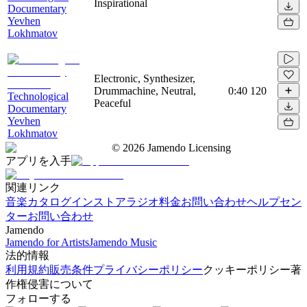
Inspirational
Documentary
Yevhen
Lokhmatov
Electronic, Synthesizer,
Drummachine, Neutral,
0:40
120
Technological
Peaceful
Documentary
Yevhen
Lokhmatov
©
2026
Jamendo Licensing
アプリを入手
関連リンク
音楽カタログ
インストアラジオ
料金
お問い合わせ
ヘルプセン
ター
お問い合わせ
Jamendo
Jamendo for Artists
Jamendo Music
法的情報
利用規約
販売条件
プライバシーポリシー
クッキーポリシー
著
作権侵害について
フォローする