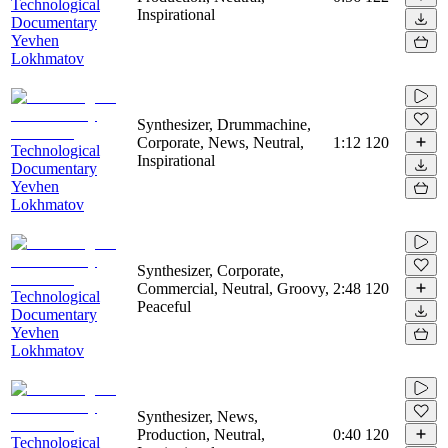
Technological
Inspirational
Documentary
Yevhen
Lokhmatov
Synthesizer, Drummachine,
Corporate, News, Neutral,
1:12
120
Technological
Inspirational
Documentary
Yevhen
Lokhmatov
Synthesizer, Corporate,
Commercial, Neutral, Groovy,
2:48
120
Technological
Peaceful
Documentary
Yevhen
Lokhmatov
Synthesizer, News,
Production, Neutral,
0:40
120
Technological