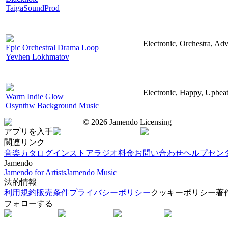
TaigaSoundProd
Electronic, Orchestra, Ad
Epic Orchestral Drama Loop
Yevhen Lokhmatov
Electronic, Happy, Upbea
Warm Indie Glow
Osynthw Background Music
©
2026
Jamendo Licensing
アプリを入手
関連リンク
音楽カタログ
インストアラジオ
料金
お問い合わせ
ヘルプセン
Jamendo
Jamendo for Artists
Jamendo Music
法的情報
利用規約
販売条件
プライバシーポリシー
クッキーポリシー
著
フォローする