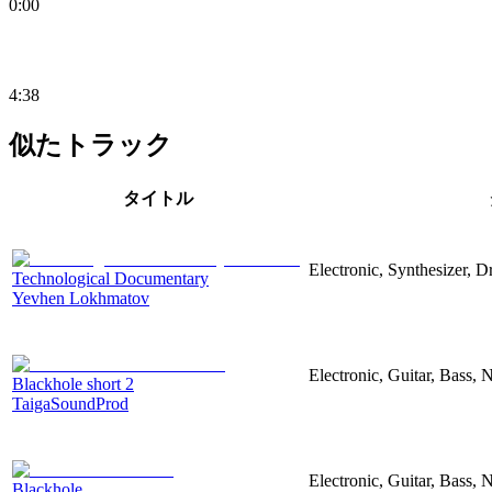
0:00
4:38
似たトラック
タイトル
Electronic, Synthesizer, 
Technological Documentary
Yevhen Lokhmatov
Electronic, Guitar, Bass, N
Blackhole short 2
TaigaSoundProd
Electronic, Guitar, Bass, N
Blackhole