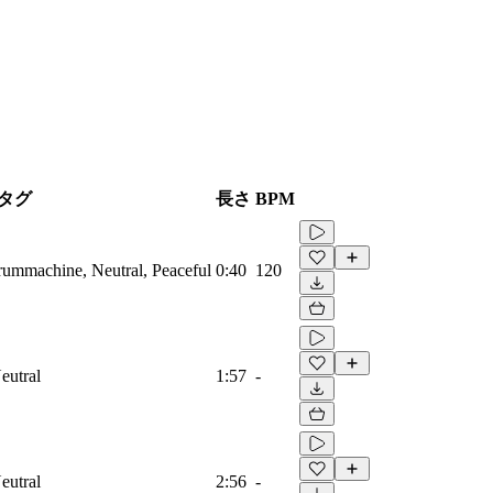
タグ
長さ
BPM
Drummachine, Neutral, Peaceful
0:40
120
eutral
1:57
-
eutral
2:56
-