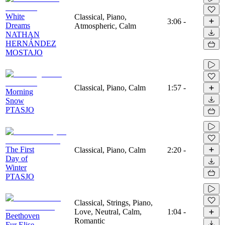
White
Classical, Piano,
3:06
-
Dreams
Atmospheric, Calm
NATHAN
HERNÁNDEZ
MOSTAJO
Classical, Piano, Calm
1:57
-
Morning
Snow
PTASJO
The First
Classical, Piano, Calm
2:20
-
Day of
Winter
PTASJO
Classical, Strings, Piano,
Love, Neutral, Calm,
1:04
-
Beethoven
Romantic
Fur Elise