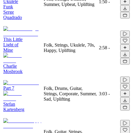
Ukulele
1:50
-
Summer, Upbeat, Uplifting
Funk
Serge
Quadrado
This Little
Light of
Folk, Strings, Ukulele, 70s,
2:58
-
Mine
Happy, Uplifting
Charlie
Mosbrook
Part 7
Folk, Drums, Guitar,
Strings, Corporate, Summer,
3:03
-
Sad, Uplifting
Stefan
Kartenberg
Folk, Guitar, Strings,