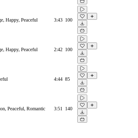
ge, Happy, Peaceful
3:43
100
ge, Happy, Peaceful
2:42
100
eful
4:44
85
ion, Peaceful, Romantic
3:51
140