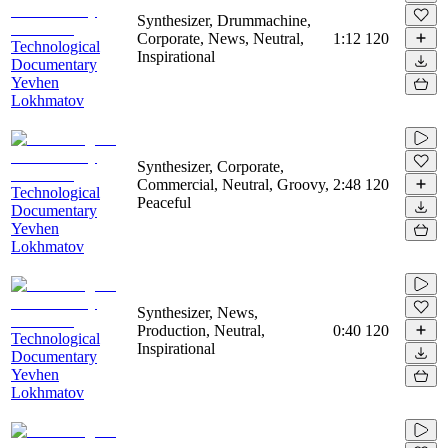
Synthesizer, Drummachine,
Corporate, News, Neutral,
1:12
120
Technological
Inspirational
Documentary
Yevhen
Lokhmatov
Synthesizer, Corporate,
Commercial, Neutral, Groovy,
2:48
120
Technological
Peaceful
Documentary
Yevhen
Lokhmatov
Synthesizer, News,
Production, Neutral,
0:40
120
Technological
Inspirational
Documentary
Yevhen
Lokhmatov