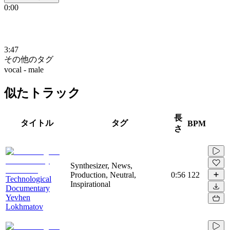
0:00
3:47
その他のタグ
vocal - male
似たトラック
長
タイトル
タグ
BPM
さ
Synthesizer, News,
Production, Neutral,
0:56
122
Technological
Inspirational
Documentary
Yevhen
Lokhmatov