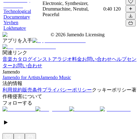
Electronic, Synthesizer,
Drummachine, Neutral,
0:40
120
Technological
Peaceful
Documentary
Yevhen
Lokhmatov
©
2026
Jamendo Licensing
アプリを入手
関連リンク
音楽カタログ
インストアラジオ
料金
お問い合わせ
ヘルプセン
ター
お問い合わせ
Jamendo
Jamendo for Artists
Jamendo Music
法的情報
利用規約
販売条件
プライバシーポリシー
クッキーポリシー
著
作権侵害について
フォローする