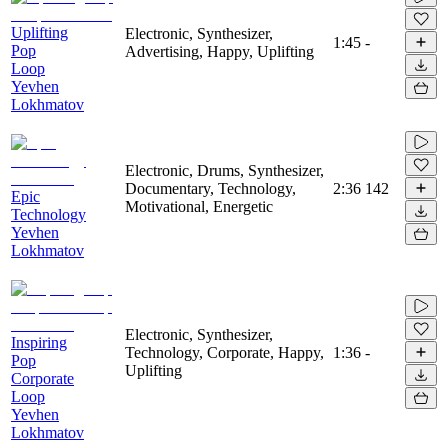
Uplifting
Electronic, Synthesizer,
1:45
-
Pop
Advertising, Happy, Uplifting
Loop
Yevhen
Lokhmatov
Electronic, Drums, Synthesizer,
Documentary, Technology,
2:36
142
Epic
Motivational, Energetic
Technology
Yevhen
Lokhmatov
Electronic, Synthesizer,
Inspiring
Technology, Corporate, Happy,
1:36
-
Pop
Uplifting
Corporate
Loop
Yevhen
Lokhmatov