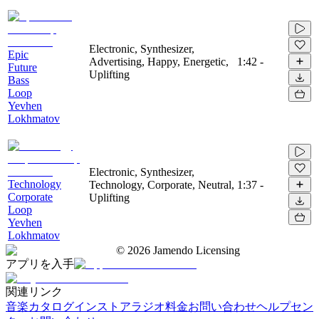
Electronic, Synthesizer,
Epic
Advertising, Happy, Energetic,
1:42
-
Future
Uplifting
Bass
Loop
Yevhen
Lokhmatov
Electronic, Synthesizer,
Technology
Technology, Corporate, Neutral,
1:37
-
Corporate
Uplifting
Loop
Yevhen
Lokhmatov
©
2026
Jamendo Licensing
アプリを入手
関連リンク
音楽カタログ
インストアラジオ
料金
お問い合わせ
ヘルプセン