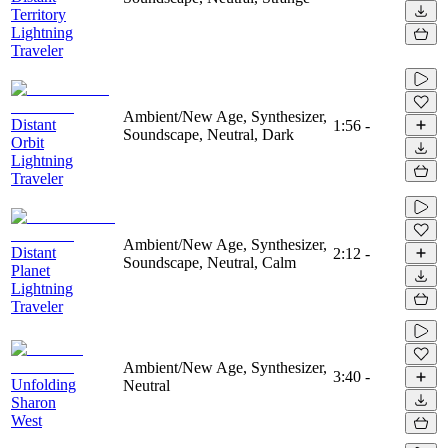
Territory
Lightning
Traveler
Ambient/New Age, Synthesizer,
Distant
1:56
-
Soundscape, Neutral, Dark
Orbit
Lightning
Traveler
Ambient/New Age, Synthesizer,
Distant
2:12
-
Soundscape, Neutral, Calm
Planet
Lightning
Traveler
Ambient/New Age, Synthesizer,
3:40
-
Unfolding
Neutral
Sharon
West