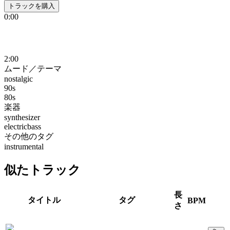
トラックを購入
0:00
2:00
ムード／テーマ
nostalgic
90s
80s
楽器
synthesizer
electricbass
その他のタグ
instrumental
似たトラック
長
タイトル
タグ
BPM
さ