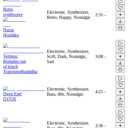
Retro
Electronic, Synthesizer,
synthwave
2:31
-
Retro, Happy, Nostalgic
Nazar
Hrushko
Electronic, Synthesizer,
Vermos:
Scifi, Dark, Nostalgic,
3:08
-
Remains out
Sad
of touch
TransistorBudddha
Electronic, Synthesizer,
4:21
-
Deep End
Bass, 80s, Nostalgic
DJ35X
Electronic, Synthesizer,
3:36
-