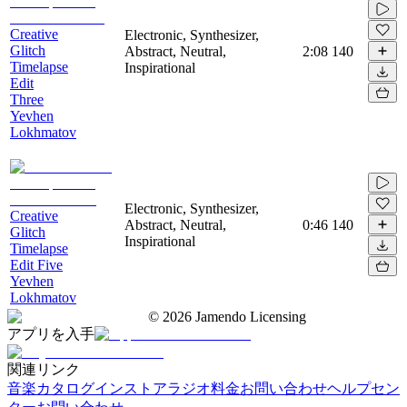
Creative
Electronic, Synthesizer,
Glitch
Abstract, Neutral,
2:08
140
Timelapse
Inspirational
Edit
Three
Yevhen
Lokhmatov
Electronic, Synthesizer,
Creative
Abstract, Neutral,
0:46
140
Glitch
Inspirational
Timelapse
Edit Five
Yevhen
Lokhmatov
©
2026
Jamendo Licensing
アプリを入手
関連リンク
音楽カタログ
インストアラジオ
料金
お問い合わせ
ヘルプセン