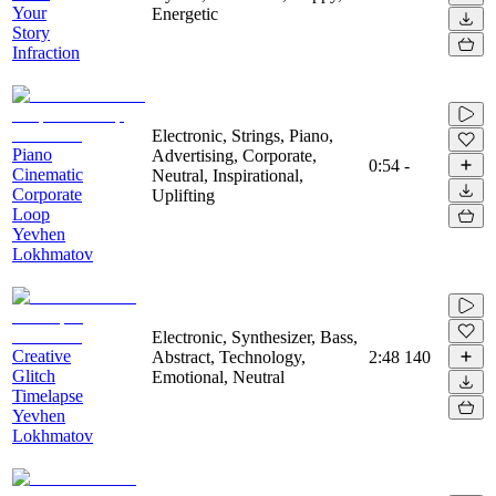
Your
Energetic
Story
Infraction
Electronic, Strings, Piano,
Piano
Advertising, Corporate,
0:54
-
Cinematic
Neutral, Inspirational,
Corporate
Uplifting
Loop
Yevhen
Lokhmatov
Electronic, Synthesizer, Bass,
Creative
Abstract, Technology,
2:48
140
Glitch
Emotional, Neutral
Timelapse
Yevhen
Lokhmatov