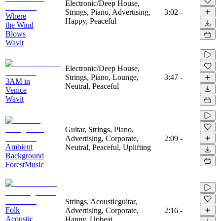
Electronic/Deep House,
Strings, Piano, Advertising,
3:02
-
Where
Happy, Peaceful
the Wind
Blows
Wavit
Electronic/Deep House,
Strings, Piano, Lounge,
3:47
-
3AM in
Neutral, Peaceful
Venice
Wavit
Guitar, Strings, Piano,
Advertising, Corporate,
2:09
-
Ambient
Neutral, Peaceful, Uplifting
Background
ForestMusic
Strings, Acousticguitar,
Folk
Advertising, Corporate,
2:16
-
Acoustic
Happy, Upbeat