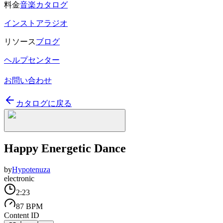
料金
音楽カタログ
インストアラジオ
リソース
ブログ
ヘルプセンター
お問い合わせ
カタログに戻る
Happy Energetic Dance
by
Hypotenuza
electronic
2:23
87 BPM
Content ID