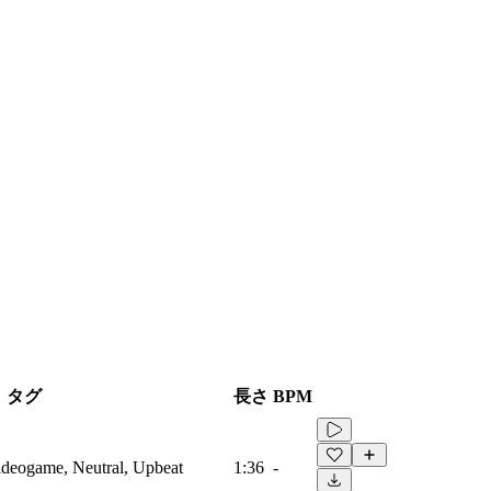
タグ
長さ
BPM
Videogame, Neutral, Upbeat
1:36
-