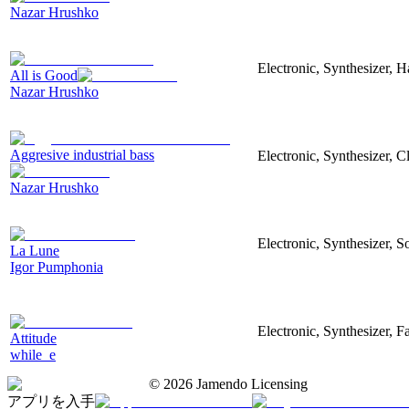
Nazar Hrushko
Electronic, Synthesizer, 
All is Good
Nazar Hrushko
Aggresive industrial bass
Electronic, Synthesizer, 
Nazar Hrushko
Electronic, Synthesizer, S
La Lune
Igor Pumphonia
Electronic, Synthesizer, 
Attitude
while_e
©
2026
Jamendo Licensing
アプリを入手