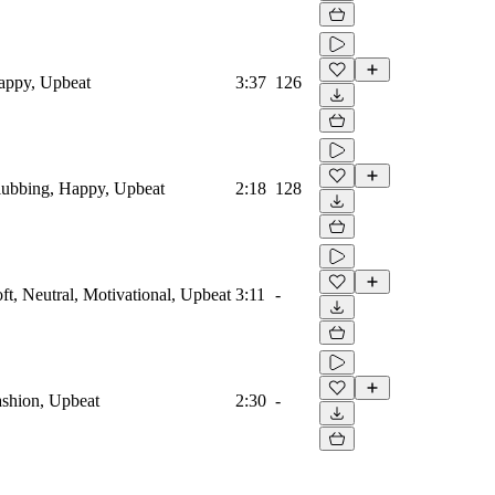
Happy, Upbeat
3:37
126
Clubbing, Happy, Upbeat
2:18
128
oft, Neutral, Motivational, Upbeat
3:11
-
Fashion, Upbeat
2:30
-