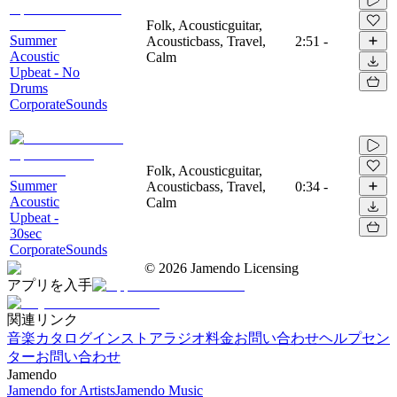
Folk, Acousticguitar,
Summer
Acousticbass, Travel,
2:51
-
Acoustic
Calm
Upbeat - No
Drums
CorporateSounds
Folk, Acousticguitar,
Summer
Acousticbass, Travel,
0:34
-
Acoustic
Calm
Upbeat -
30sec
CorporateSounds
©
2026
Jamendo Licensing
アプリを入手
関連リンク
音楽カタログ
インストアラジオ
料金
お問い合わせ
ヘルプセン
ター
お問い合わせ
Jamendo
Jamendo for Artists
Jamendo Music