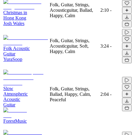
Folk, Guitar, Strings,
Acousticguitar, Ballad,
2:10
-
Christmas in
Happy, Calm
Hong Kong
Josh Wales
Folk, Guitar, Strings,
Acousticguitar, Soft,
3:24
-
Folk Acoustic
Happy, Calm
Guitar
YuraSoop
Slow
Folk, Guitar, Strings,
Atmospheric
Ballad, Happy, Calm,
2:04
-
Acoustic
Peaceful
Guitar
ForestMusic