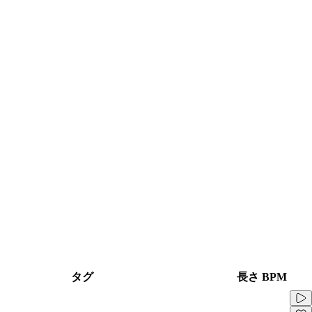
タグ
長さ
BPM