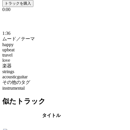
トラックを購入
0:00
1:36
ムード／テーマ
happy
upbeat
travel
love
楽器
strings
acousticguitar
その他のタグ
instrumental
似たトラック
タイトル