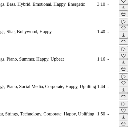
ings, Bass, Hybrid, Emotional, Happy, Energetic
3:10
-
ings, Sitar, Bollywood, Happy
1:40
-
ings, Piano, Summer, Happy, Upbeat
1:16
-
ings, Piano, Social Media, Corporate, Happy, Uplifting
1:44
-
tar, Strings, Technology, Corporate, Happy, Uplifting
1:50
-