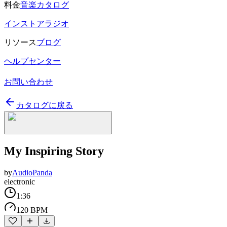
料金
音楽カタログ
インストアラジオ
リソース
ブログ
ヘルプセンター
お問い合わせ
カタログに戻る
My Inspiring Story
by
AudioPanda
electronic
1:36
120 BPM