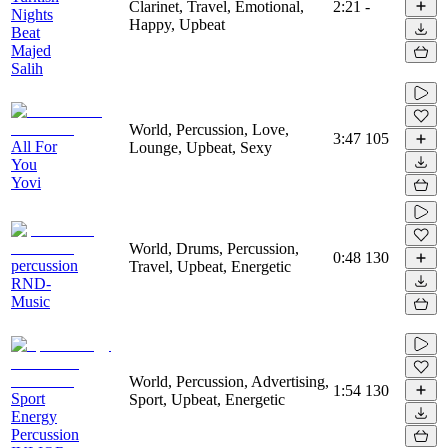
Clarinet, Travel, Emotional,
2:21
-
Nights
Happy, Upbeat
Beat
Majed
Salih
World, Percussion, Love,
3:47
105
All For
Lounge, Upbeat, Sexy
You
Yovi
World, Drums, Percussion,
0:48
130
percussion
Travel, Upbeat, Energetic
RND-
Music
World, Percussion, Advertising,
1:54
130
Sport
Sport, Upbeat, Energetic
Energy
Percussion