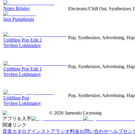
Notes Brisées
Electronic/Chill Out, Synthesizer,
Igor Pumphonia
Pop, Synthesizer, Advertising, Hap
Uplifting Pop Edit 2
Yevhen Lokhmatov
Pop, Synthesizer, Advertising, Hap
Uplifting Pop Edit 1
Yevhen Lokhmatov
Pop, Synthesizer, Advertising, Hap
Uplifting Pop
Yevhen Lokhmatov
©
2026
Jamendo Licensing
アプリを入手
関連リンク
音楽カタログ
インストアラジオ
料金
お問い合わせ
ヘルプセン