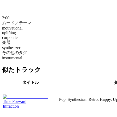
2:00
ムード／テーマ
motivational
uplifting
corporate
楽器
synthesizer
その他のタグ
instrumental
似たトラック
タイトル
Pop, Synthesizer, Retro, Happy, Up
Time Forward
Infraction