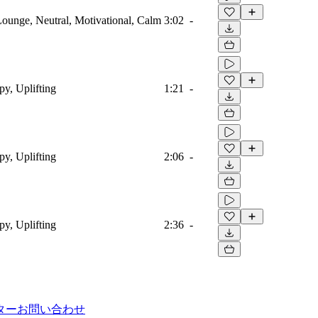
 Lounge, Neutral, Motivational, Calm
3:02
-
py, Uplifting
1:21
-
py, Uplifting
2:06
-
py, Uplifting
2:36
-
ター
お問い合わせ