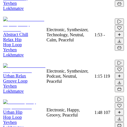
Yevhen
Lokhmatov
Electronic, Synthesizer,
Abstract Chill
Technology, Neutral,
1:53
-
Relax Hip
Calm, Peaceful
Hop Loop
Yevhen
Lokhmatov
Electronic, Synthesizer,
Urban Relax
Podcast, Neutral,
1:15
119
Groove Loop
Peaceful
Yevhen
Lokhmatov
Electronic, Happy,
Urban Hip
1:48
107
Groovy, Peaceful
Hop Loop
Yevhen