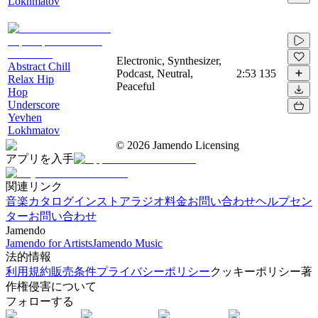
Lokhmatov
Electronic, Synthesizer,
Abstract Chill
Podcast, Neutral,
2:53
135
Relax Hip
Peaceful
Hop
Underscore
Yevhen
Lokhmatov
©
2026
Jamendo Licensing
アプリを入手
関連リンク
音楽カタログ
インストアラジオ
料金
お問い合わせ
ヘルプセン
ター
お問い合わせ
Jamendo
Jamendo for Artists
Jamendo Music
法的情報
利用規約
販売条件
プライバシーポリシー
クッキーポリシー
著
作権侵害について
フォローする