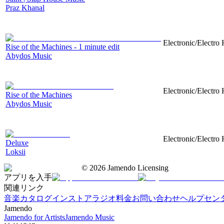
Praz Khanal
Electronic/Electro 
Rise of the Machines - 1 minute edit
Abydos Music
Electronic/Electro 
Rise of the Machines
Abydos Music
Electronic/Electro 
Deluxe
Loksii
©
2026
Jamendo Licensing
アプリを入手
関連リンク
音楽カタログ
インストアラジオ
料金
お問い合わせ
ヘルプセン
Jamendo
Jamendo for Artists
Jamendo Music