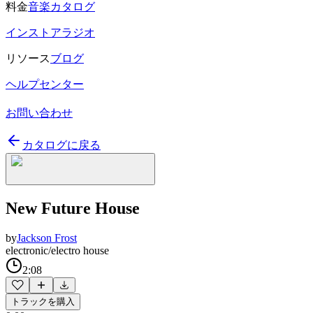
料金
音楽カタログ
インストアラジオ
リソース
ブログ
ヘルプセンター
お問い合わせ
カタログに戻る
New Future House
by
Jackson Frost
electronic/electro house
2:08
トラックを購入