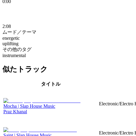
0:00
2:08
ムード／テーマ
energetic
uplifting
その他のタグ
instrumental
似たトラック
タイトル
Electronic/Electro
Mocha | Slap House Music
Praz Khanal
Electronic/Electro
Saint | Slap House Music