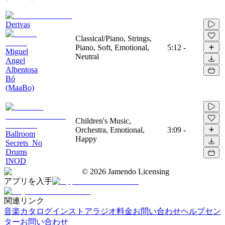
Derivas
Classical/Piano, Strings,
Piano, Soft, Emotional,
5:12
-
Miguel
Neutral
Angel
Albentosa
Bó
(MaaBo)
Children's Music,
Orchestra, Emotional,
3:09
-
Ballroom
Happy
Secrets_No
Drums
INOD
©
2026
Jamendo Licensing
アプリを入手
関連リンク
音楽カタログ
インストアラジオ
料金
お問い合わせ
ヘルプセン
ター
お問い合わせ