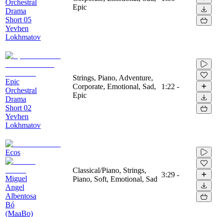
Orchestral
Epic
Drama
Short 05
Yevhen
Lokhmatov
Strings, Piano, Adventure,
Epic
Corporate, Emotional, Sad,
1:22
-
Orchestral
Epic
Drama
Short 02
Yevhen
Lokhmatov
Ecos
Classical/Piano, Strings,
3:29
-
Miguel
Piano, Soft, Emotional, Sad
Angel
Albentosa
Bó
(MaaBo)