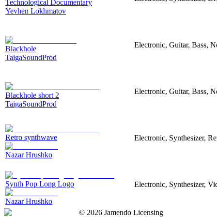
Technological Documentary
Yevhen Lokhmatov
Electronic, Guitar, Bass, N
Blackhole
TaigaSoundProd
Electronic, Guitar, Bass, N
Blackhole short 2
TaigaSoundProd
Retro synthwave
Electronic, Synthesizer, R
Nazar Hrushko
Synth Pop Long Logo
Electronic, Synthesizer, V
Nazar Hrushko
©
2026
Jamendo Licensing