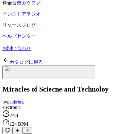
料金
音楽カタログ
インストアラジオ
リソース
ブログ
ヘルプセンター
お問い合わせ
カタログに戻る
Miracles of Sciecne and Technoloy
by
peakring
electronic
2:50
124 BPM