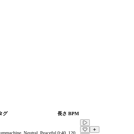
タグ
長さ
BPM
rummachine, Neutral, Peaceful
0:40
120