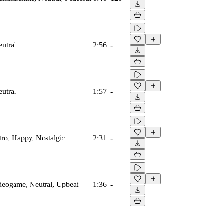
eutral
2:56
-
eutral
1:57
-
etro, Happy, Nostalgic
2:31
-
ideogame, Neutral, Upbeat
1:36
-