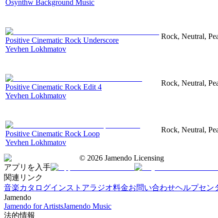
Osynthw Background Music
Rock, Neutral, Pe
Positive Cinematic Rock Underscore
Yevhen Lokhmatov
Rock, Neutral, Pe
Positive Cinematic Rock Edit 4
Yevhen Lokhmatov
Rock, Neutral, Pe
Positive Cinematic Rock Loop
Yevhen Lokhmatov
©
2026
Jamendo Licensing
アプリを入手
関連リンク
音楽カタログ
インストアラジオ
料金
お問い合わせ
ヘルプセン
Jamendo
Jamendo for Artists
Jamendo Music
法的情報