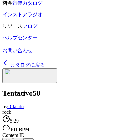
料金
音楽カタログ
インストアラジオ
リソース
ブログ
ヘルプセンター
お問い合わせ
カタログに戻る
Tentativo50
by
Orlando
rock
5:29
101 BPM
Content ID