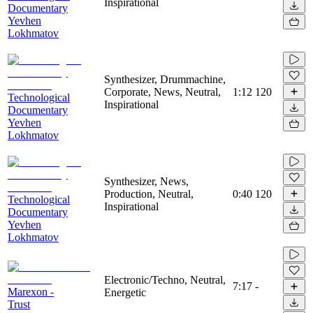
Inspirational
Documentary
Yevhen
Lokhmatov
Synthesizer, Drummachine,
Corporate, News, Neutral,
1:12
120
Technological
Inspirational
Documentary
Yevhen
Lokhmatov
Synthesizer, News,
Production, Neutral,
0:40
120
Technological
Inspirational
Documentary
Yevhen
Lokhmatov
Electronic/Techno, Neutral,
7:17
-
Marexon -
Energetic
Trust