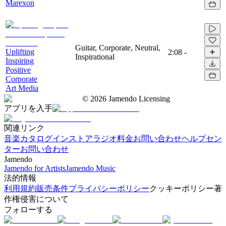
Marexon
Guitar, Corporate, Neutral,
Uplifting
2:08
-
Inspirational
Inspiring
Positive
Corporate
Art Media
©
2026
Jamendo Licensing
アプリを入手
関連リンク
音楽カタログ
インストアラジオ
料金
お問い合わせ
ヘルプセン
ター
お問い合わせ
Jamendo
Jamendo for Artists
Jamendo Music
法的情報
利用規約
販売条件
プライバシーポリシー
クッキーポリシー
著
作権侵害について
フォローする