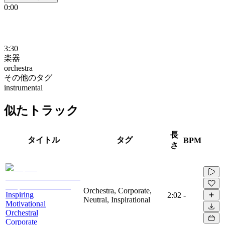
0:00
3:30
楽器
orchestra
その他のタグ
instrumental
似たトラック
長
タイトル
タグ
BPM
さ
Orchestra, Corporate,
Inspiring
2:02
-
Neutral, Inspirational
Motivational
Orchestral
Corporate