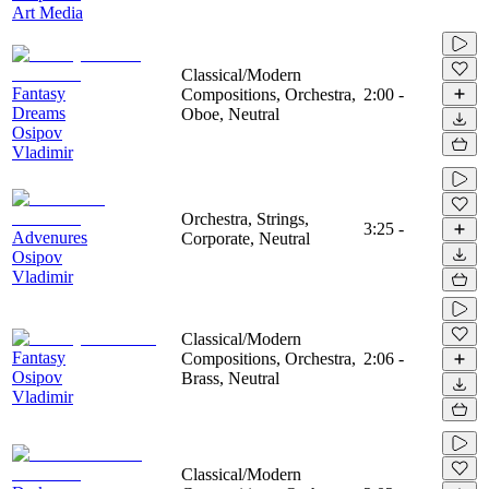
Art Media
Classical/Modern
Fantasy
Compositions, Orchestra,
2:00
-
Dreams
Oboe, Neutral
Osipov
Vladimir
Orchestra, Strings,
3:25
-
Advenures
Corporate, Neutral
Osipov
Vladimir
Classical/Modern
Fantasy
Compositions, Orchestra,
2:06
-
Osipov
Brass, Neutral
Vladimir
Classical/Modern