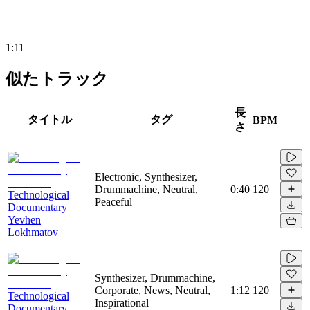
1:11
似たトラック
長
タイトル
タグ
BPM
さ
Electronic, Synthesizer,
Drummachine, Neutral,
0:40
120
Technological
Peaceful
Documentary
Yevhen
Lokhmatov
Synthesizer, Drummachine,
Corporate, News, Neutral,
1:12
120
Technological
Inspirational
Documentary