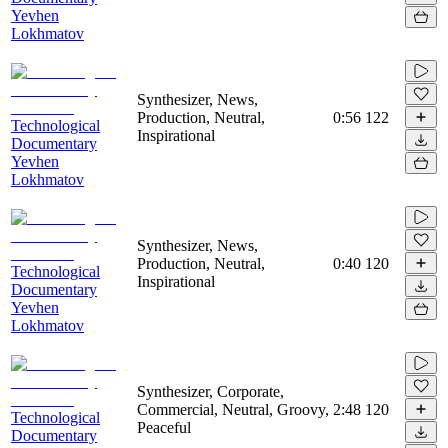
Yevhen
Lokhmatov
Synthesizer, News,
Production, Neutral,
0:56
122
Technological
Inspirational
Documentary
Yevhen
Lokhmatov
Synthesizer, News,
Production, Neutral,
0:40
120
Technological
Inspirational
Documentary
Yevhen
Lokhmatov
Synthesizer, Corporate,
Commercial, Neutral, Groovy,
2:48
120
Technological
Peaceful
Documentary