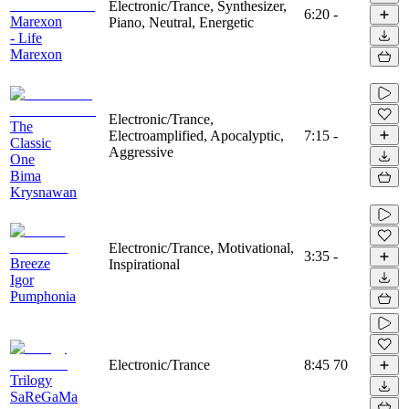
Electronic/Trance, Synthesizer,
6:20
-
Marexon
Piano, Neutral, Energetic
- Life
Marexon
Electronic/Trance,
The
Electroamplified, Apocalyptic,
7:15
-
Classic
Aggressive
One
Bima
Krysnawan
Electronic/Trance, Motivational,
3:35
-
Breeze
Inspirational
Igor
Pumphonia
Electronic/Trance
8:45
70
Trilogy
SaReGaMa