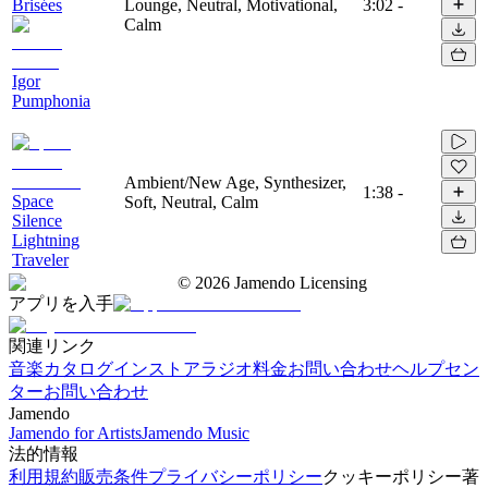
Brisées
Lounge, Neutral, Motivational,
3:02
-
Calm
Igor
Pumphonia
Ambient/New Age, Synthesizer,
1:38
-
Space
Soft, Neutral, Calm
Silence
Lightning
Traveler
©
2026
Jamendo Licensing
アプリを入手
関連リンク
音楽カタログ
インストアラジオ
料金
お問い合わせ
ヘルプセン
ター
お問い合わせ
Jamendo
Jamendo for Artists
Jamendo Music
法的情報
利用規約
販売条件
プライバシーポリシー
クッキーポリシー
著