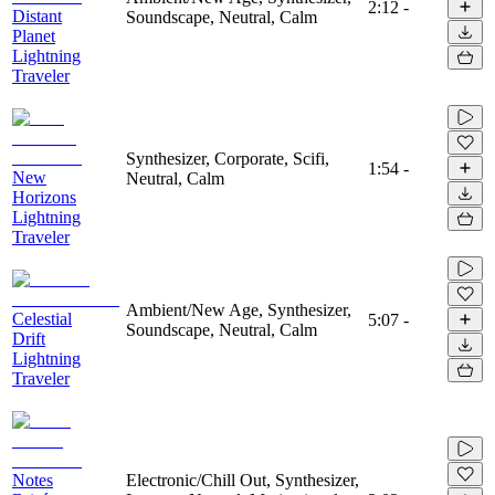
2:12
-
Distant
Soundscape, Neutral, Calm
Planet
Lightning
Traveler
Synthesizer, Corporate, Scifi,
1:54
-
New
Neutral, Calm
Horizons
Lightning
Traveler
Ambient/New Age, Synthesizer,
Celestial
5:07
-
Soundscape, Neutral, Calm
Drift
Lightning
Traveler
Notes
Electronic/Chill Out, Synthesizer,