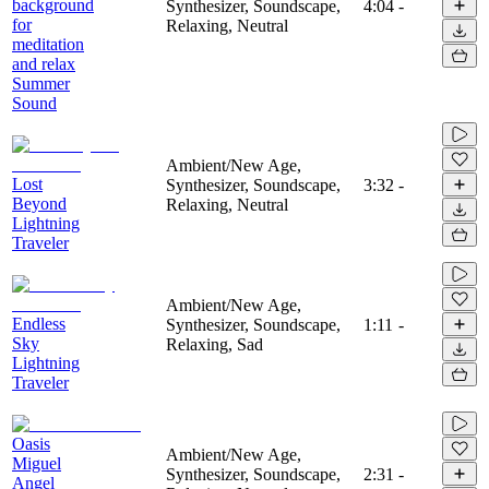
background
Synthesizer, Soundscape,
4:04
-
for
Relaxing, Neutral
meditation
and relax
Summer
Sound
Ambient/New Age,
Lost
Synthesizer, Soundscape,
3:32
-
Beyond
Relaxing, Neutral
Lightning
Traveler
Ambient/New Age,
Endless
Synthesizer, Soundscape,
1:11
-
Sky
Relaxing, Sad
Lightning
Traveler
Oasis
Ambient/New Age,
Miguel
Synthesizer, Soundscape,
2:31
-
Angel