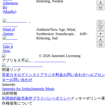
Relaxing, Neutral
Albentosa
Bó
(MaaBo)
Wind of
Ambient/New Age, Wind,
change
Synthesizer, Soundscape,
4:00
-
Relaxing, Sad
Take it
Slow
©
2026
Jamendo Licensing
アプリを入手
関連リンク
音楽カタログ
インストアラジオ
料金
お問い合わせ
ヘルプセン
ター
お問い合わせ
Jamendo
Jamendo for Artists
Jamendo Music
法的情報
利用規約
販売条件
プライバシーポリシー
クッキーポリシー
著
作権侵害について