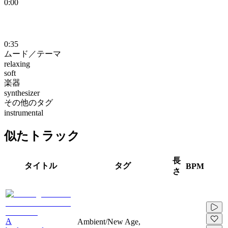
0:00
0:35
ムード／テーマ
relaxing
soft
楽器
synthesizer
その他のタグ
instrumental
似たトラック
長
タイトル
タグ
BPM
さ
A
Ambient/New Age,